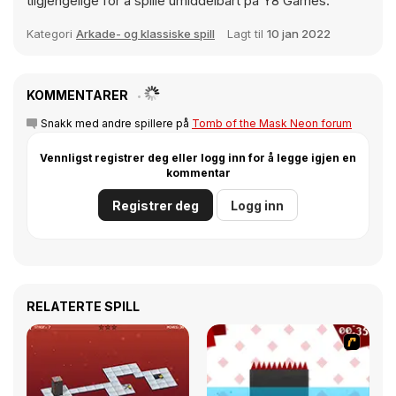
tilgjengelige for å spille umiddelbart på Y8 Games.
Kategori
Arkade- og klassiske spill
Lagt til
10 jan 2022
KOMMENTARER
Snakk med andre spillere på
Tomb of the Mask Neon forum
Vennligst registrer deg eller logg inn for å legge igjen en
kommentar
Registrer deg
Logg inn
RELATERTE SPILL