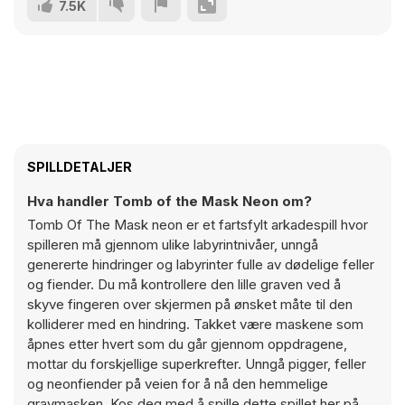
7.5K
SPILLDETALJER
Hva handler Tomb of the Mask Neon om?
Tomb Of The Mask neon er et fartsfylt arkadespill hvor
spilleren må gjennom ulike labyrintnivåer, unngå
genererte hindringer og labyrinter fulle av dødelige feller
og fiender. Du må kontrollere den lille graven ved å
skyve fingeren over skjermen på ønsket måte til den
kolliderer med en hindring. Takket være maskene som
åpnes etter hvert som du går gjennom oppdragene,
mottar du forskjellige superkrefter. Unngå pigger, feller
og neonfiender på veien for å nå den hemmelige
gravmasken. Kos deg med å spille dette spillet her på