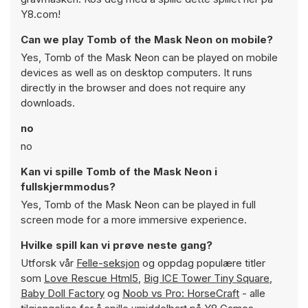
Y8.com!
Can we play Tomb of the Mask Neon on mobile?
Yes, Tomb of the Mask Neon can be played on mobile
devices as well as on desktop computers. It runs
directly in the browser and does not require any
downloads.
no
no
Kan vi spille Tomb of the Mask Neon i
fullskjermmodus?
Yes, Tomb of the Mask Neon can be played in full
screen mode for a more immersive experience.
Hvilke spill kan vi prøve neste gang?
Utforsk vår
Felle-seksjon
og oppdag populære titler
som
Love Rescue Html5
,
Big ICE Tower Tiny Square
,
Baby Doll Factory
og
Noob vs Pro: HorseCraft
- alle