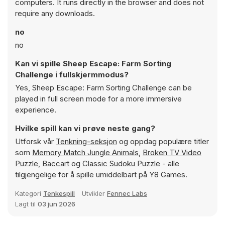
computers. It runs directly in the browser and does not
require any downloads.
no
no
Kan vi spille Sheep Escape: Farm Sorting
Challenge i fullskjermmodus?
Yes, Sheep Escape: Farm Sorting Challenge can be
played in full screen mode for a more immersive
experience.
Hvilke spill kan vi prøve neste gang?
Utforsk vår
Tenkning-seksjon
og oppdag populære titler
som
Memory Match Jungle Animals
,
Broken TV Video
Puzzle
,
Baccart
og
Classic Sudoku Puzzle
- alle
tilgjengelige for å spille umiddelbart på Y8 Games.
Kategori
Tenkespill
Utvikler
Fennec Labs
Lagt til
03 jun 2026