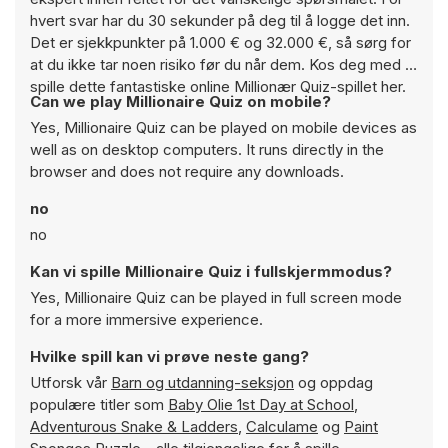
hvert svar har du 30 sekunder på deg til å logge det inn.
Det er sjekkpunkter på 1.000 € og 32.000 €, så sørg for
at du ikke tar noen risiko før du når dem. Kos deg med å
spille dette fantastiske online Millionær Quiz-spillet her.
Can we play Millionaire Quiz on mobile?
Yes, Millionaire Quiz can be played on mobile devices as
well as on desktop computers. It runs directly in the
browser and does not require any downloads.
no
no
Kan vi spille Millionaire Quiz i fullskjermmodus?
Yes, Millionaire Quiz can be played in full screen mode
for a more immersive experience.
Hvilke spill kan vi prøve neste gang?
Utforsk vår
Barn og utdanning-seksjon
og oppdag
populære titler som
Baby Olie 1st Day at School
,
Adventurous Snake & Ladders
,
Calculame
og
Paint