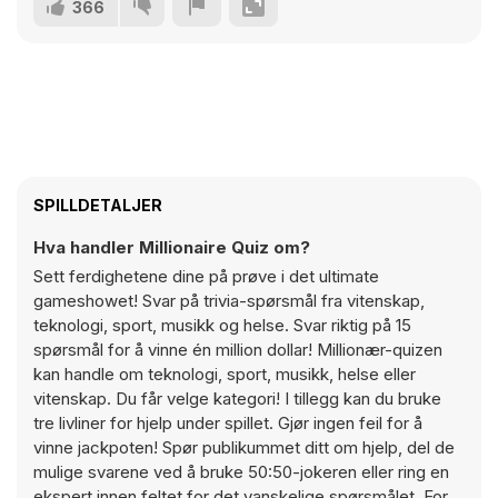
366
SPILLDETALJER
Hva handler Millionaire Quiz om?
Sett ferdighetene dine på prøve i det ultimate
gameshowet! Svar på trivia-spørsmål fra vitenskap,
teknologi, sport, musikk og helse. Svar riktig på 15
spørsmål for å vinne én million dollar! Millionær-quizen
kan handle om teknologi, sport, musikk, helse eller
vitenskap. Du får velge kategori! I tillegg kan du bruke
tre livliner for hjelp under spillet. Gjør ingen feil for å
vinne jackpoten! Spør publikummet ditt om hjelp, del de
mulige svarene ved å bruke 50:50-jokeren eller ring en
ekspert innen feltet for det vanskelige spørsmålet. For