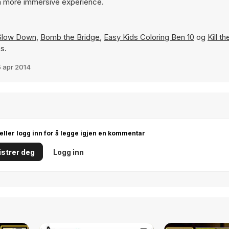
 a more immersive experience.
Slow Down
,
Bomb the Bridge
,
Easy Kids Coloring Ben 10
og
Kill t
s.
5 apr 2014
 eller logg inn for å legge igjen en kommentar
strer deg
Logg inn