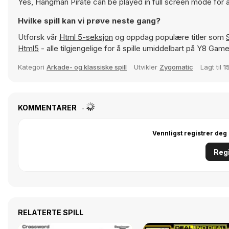
Yes, Hangman Pirate can be played in full screen mode for
Hvilke spill kan vi prøve neste gang?
Utforsk vår
Html 5-seksjon
og oppdag populære titler som
Html5
- alle tilgjengelige for å spille umiddelbart på Y8 Game
Kategori
Arkade- og klassiske spill
Utvikler
Zygomatic
Lagt til
1
KOMMENTARER
Vennligst registrer deg
Regi
RELATERTE SPILL