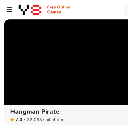
Hangman Pirate
7.0
32,093 spilletider