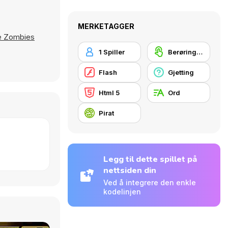
MERKETAGGER
he Zombies
1 Spiller
Berøringsskjerm
Flash
Gjetting
Html 5
Ord
Pirat
Legg til dette spillet på
nettsiden din
Ved å integrere den enkle
kodelinjen