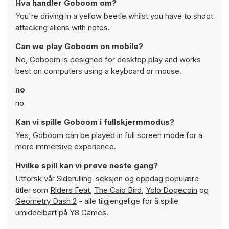
Hva handler Goboom om?
You're driving in a yellow beetle whilst you have to shoot
attacking aliens with notes.
Can we play Goboom on mobile?
No, Goboom is designed for desktop play and works
best on computers using a keyboard or mouse.
no
no
Kan vi spille Goboom i fullskjermmodus?
Yes, Goboom can be played in full screen mode for a
more immersive experience.
Hvilke spill kan vi prøve neste gang?
Utforsk vår
Siderulling-seksjon
og oppdag populære
titler som
Riders Feat
,
The Caio Bird
,
Yolo Dogecoin
og
Geometry Dash 2
- alle tilgjengelige for å spille
umiddelbart på Y8 Games.