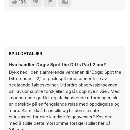
133
SPILLDETALJER
Hva handler Dogs: Spot the Diffs Part 2 om?
Dykk ned i den sjarmerende verdenen til 'Dogs: Spot the
Differences - 2,' et puslespill med scener fulle av
bedårende følgesvenner. Utfordre observasjonsevnen
din, avslør subtile forskjeller, og lås opp nye nivåer. Med
imponerende grafikk og stadig økende utfordringer, bli
en detektiv på en fengslende reise med oppdagelse og
moro. Klarer du å finne alle og bli den ultimate
entusiasten for dine kjærlige følgesvenner? Kos deg
med å spille dette morsomme forskjellspillet her på
Y8.com!