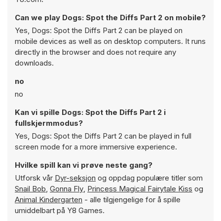
Can we play Dogs: Spot the Diffs Part 2 on mobile?
Yes, Dogs: Spot the Diffs Part 2 can be played on
mobile devices as well as on desktop computers. It runs
directly in the browser and does not require any
downloads.
no
no
Kan vi spille Dogs: Spot the Diffs Part 2 i
fullskjermmodus?
Yes, Dogs: Spot the Diffs Part 2 can be played in full
screen mode for a more immersive experience.
Hvilke spill kan vi prøve neste gang?
Utforsk vår
Dyr-seksjon
og oppdag populære titler som
Snail Bob
,
Gonna Fly
,
Princess Magical Fairytale Kiss
og
Animal Kindergarten
- alle tilgjengelige for å spille
umiddelbart på Y8 Games.