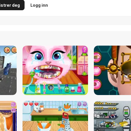
strer deg
Logg inn