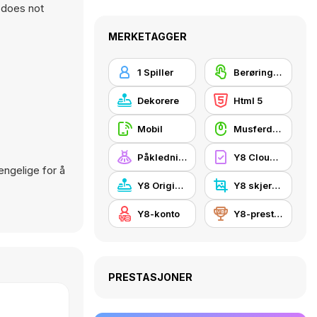
 does not
MERKETAGGER
1 Spiller
Berøringsskjerm
Dekorere
Html 5
Mobil
Musferdigheter
Påkledning
Y8 Cloud Save
jengelige for å
Y8 Originals
Y8 skjermbilde
Y8-konto
Y8-prestasjoner
PRESTASJONER