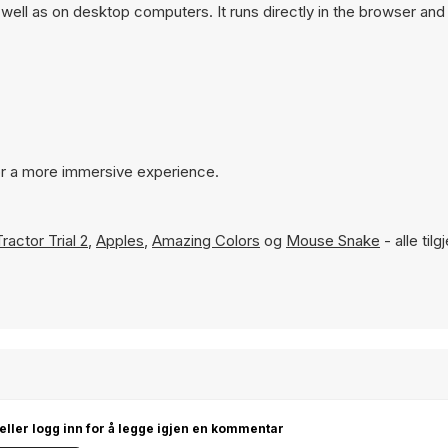
ll as on desktop computers. It runs directly in the browser and
r a more immersive experience.
Tractor Trial 2
,
Apples
,
Amazing Colors
og
Mouse Snake
- alle tilg
 eller logg inn for å legge igjen en kommentar