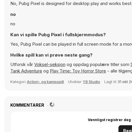
No, Pubg Pixel is designed for desktop play and works bes
no
no
Kan vi spille Pubg Pixel i fullskjermmodus?
Yes, Pubg Pixel can be played in full screen mode for a mo
Hvilke spill kan vi prøve neste gang?
Utforsk vår
Voksel-seksjon
og oppdag populære titler som
Tank Adventure
og
Play Time: Toy Horror Store
- alle tilgje
Kategori
Action- og kampspill
Utvikler
Y8 Studio
Lagt til
31 okt 
KOMMENTARER
Vennligst registrer deg
Regi