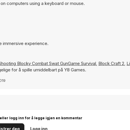
t on computers using a keyboard or mouse.
re immersive experience.
Shooting Blocky Combat Swat GunGame Survival
,
Block Craft 2
,
L
ngelige for å spille umiddelbart på Y8 Games.
2019
 eller logg inn for å legge igjen en kommentar
strer deg
Logg inn