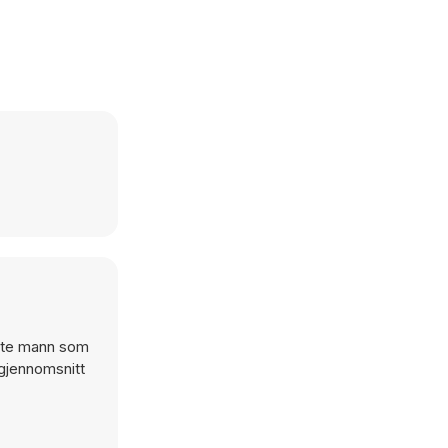
siste mann som
 gjennomsnitt