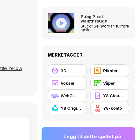
Pubg Pixel-
walkthrough
Stuck? Se hvordan fullføre
spillet.
MERKETAGGER
ittle Yellow
3D
Piksler
Voksel
Våpen
WebGL
Y8 Cloud Save
Y8 Originals
Y8-konto
Legg til dette spillet på