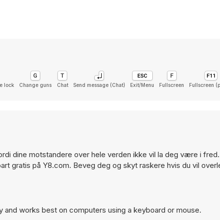
e lock
Change guns
Chat
Send message (Chat)
Exit/Menu
Fullscreen
Fullscreen (
i dine motstandere over hele verden ikke vil la deg være i fred. 
spillbart gratis på Y8.com. Beveg deg og skyt raskere hvis du vil over
lay and works best on computers using a keyboard or mouse.