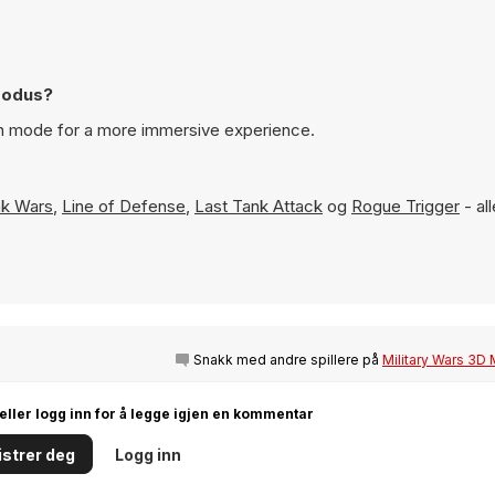
mmodus?
een mode for a more immersive experience.
k Wars
,
Line of Defense
,
Last Tank Attack
og
Rogue Trigger
- all
Snakk med andre spillere på
Military Wars 3D 
 eller logg inn for å legge igjen en kommentar
strer deg
Logg inn