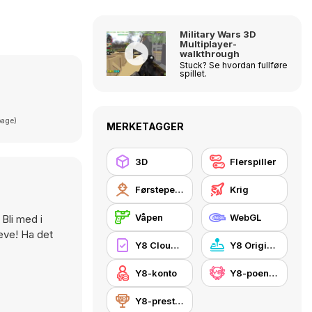
Military Wars 3D
Multiplayer-
walkthrough
Stuck? Se hvordan fullføre
spillet.
page)
MERKETAGGER
3D
Flerspiller
Førstepersonsskyter
Krig
Våpen
WebGL
Bli med i
leve! Ha det
Y8 Cloud Save
Y8 Originals
Y8-konto
Y8-poengetavle
Y8-prestasjoner