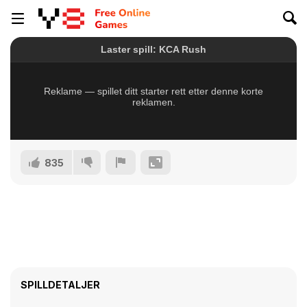
835
SPILLDETALJER