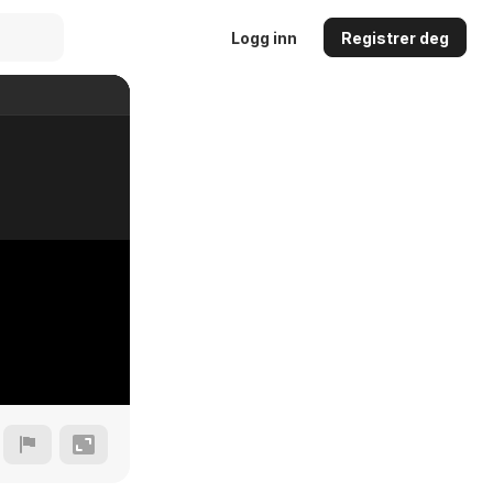
Logg inn
Registrer deg