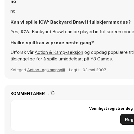
no
no
Kan vi spille ICW: Backyard Brawl i fullskjermmodus?
Yes, ICW: Backyard Brawl can be played in full screen mod
Hvilke spill kan vi prøve neste gang?
Utforsk vår
Action & Kamp-seksjon
og oppdag populære tit
tilgjengelige for å spille umiddelbart på Y8 Games.
Kategori
Action- og kampspill
Lagt til
03 mai 2007
KOMMENTARER
Vennligst registrer deg
Regi