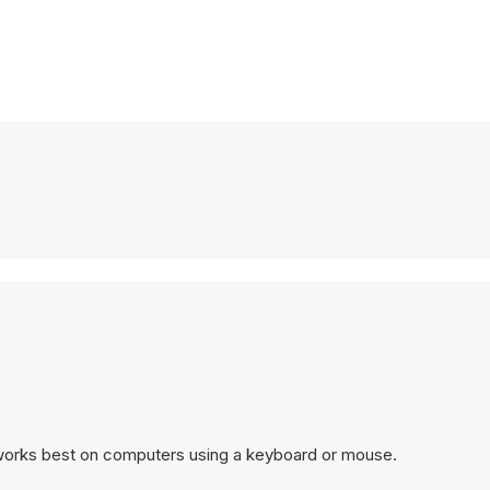
 works best on computers using a keyboard or mouse.