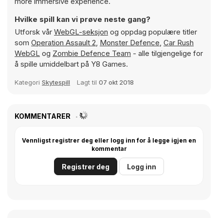
more immersive experience.
Hvilke spill kan vi prøve neste gang?
Utforsk vår
WebGL-seksjon
og oppdag populære titler
som
Operation Assault 2
,
Monster Defence
,
Car Rush
WebGL
og
Zombie Defence Team
- alle tilgjengelige for
å spille umiddelbart på Y8 Games.
Kategori
Skytespill
Lagt til
07 okt 2018
KOMMENTARER
Vennligst registrer deg eller logg inn for å legge igjen en
kommentar
Registrer deg
Logg inn