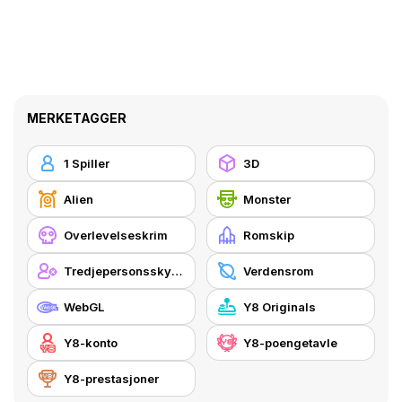
MERKETAGGER
1 Spiller
3D
Alien
Monster
Overlevelseskrim
Romskip
Tredjepersonsskytespill
Verdensrom
WebGL
Y8 Originals
Y8-konto
Y8-poengetavle
Y8-prestasjoner