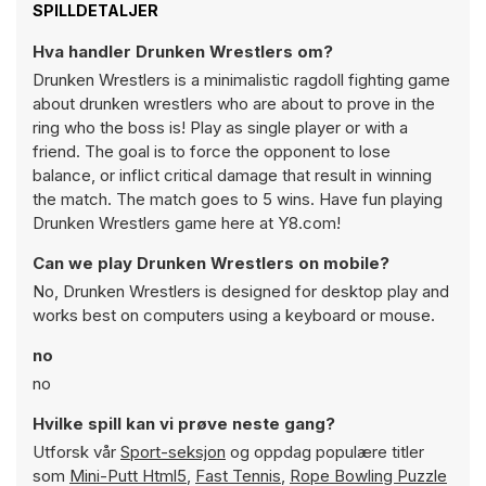
SPILLDETALJER
Hva handler Drunken Wrestlers om?
Drunken Wrestlers is a minimalistic ragdoll fighting game
about drunken wrestlers who are about to prove in the
ring who the boss is! Play as single player or with a
friend. The goal is to force the opponent to lose
balance, or inflict critical damage that result in winning
the match. The match goes to 5 wins. Have fun playing
Drunken Wrestlers game here at Y8.com!
Can we play Drunken Wrestlers on mobile?
No, Drunken Wrestlers is designed for desktop play and
works best on computers using a keyboard or mouse.
no
no
Hvilke spill kan vi prøve neste gang?
Utforsk vår
Sport-seksjon
og oppdag populære titler
som
Mini-Putt Html5
,
Fast Tennis
,
Rope Bowling Puzzle