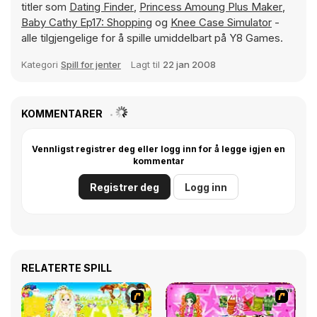
titler som
Dating Finder
,
Princess Amoung Plus Maker
,
Baby Cathy Ep17: Shopping
og
Knee Case Simulator
-
alle tilgjengelige for å spille umiddelbart på Y8 Games.
Kategori
Spill for jenter
Lagt til
22 jan 2008
KOMMENTARER
Vennligst registrer deg eller logg inn for å legge igjen en
kommentar
Registrer deg
Logg inn
RELATERTE SPILL