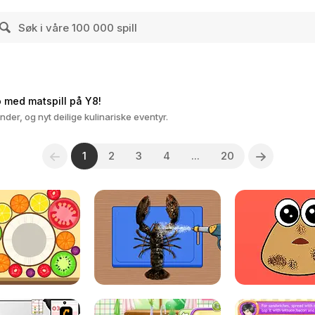
ro med matspill på Y8!
der, og nyt deilige kulinariske eventyr.
1
2
3
4
...
20