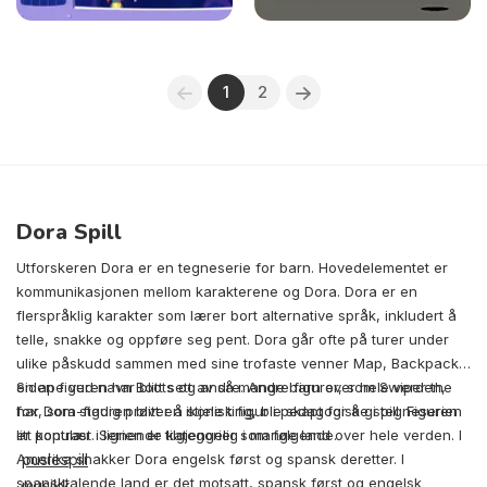
1
2
Dora Spill
Utforskeren Dora er en tegneserie for barn. Hovedelementet er
kommunikasjonen mellom karakterene og Dora. Dora er en
flerspråklig karakter som lærer bort alternative språk, inkludert å
telle, snakke og oppføre seg pent. Dora går ofte på turer under
ulike påskudd sammen med sine trofaste venner Map, Backpack,
en ape ved navn Boots og andre. Andre figurer, som Swiper the
Siden figuren har blitt sett av så mange barn over hele verden,
fox, som stadig prøver å stjele ting, ble skapt for å gi tegneserien
har Dora-figuren blitt en ikonisk figur i pedagogiske spill. Figuren
litt kontrast. Serien er tilgjengelig i mange land over hele verden. I
er populær i lignende kategorier som følgende.
Amerika snakker Dora engelsk først og spansk deretter. I
puslespill
spansktalende land er det motsatt, spansk først og engelsk
musikk