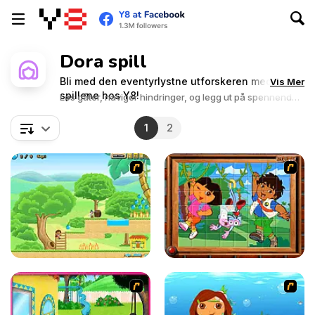
Dora spill
Bli med den eventyrlystne utforskeren med Dora-
Vis Mer
spillene hos Y8!
Løs gåter, naviger hindringer, og legg ut på spennende
oppdrag med Dora.
1
2