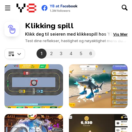
Klikking spill
Klikk deg til seieren med klikkespill hos Y8!
Vis Mer
Test dine reflekser, hastighet og nøyaktighet mens du
fullfører ulike klikkeutfordringer. Gjør deg klar til å slippe
løs museklikkeferdighetene dine og erobre spillet!
1
2
3
4
5
6