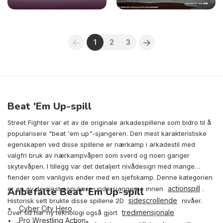
1
2
3
Beat 'Em Up-spill
Street Fighter var et av de originale arkadespillene som bidro til å
popularisere "beat 'em up"-sjangeren. Den mest karakteristiske
egenskapen ved disse spillene er nærkamp i arkadestil med
valgfri bruk av nærkampvåpen som sverd og noen ganger
skytevåpen. I tillegg var det detaljert nivådesign med mange
fiender som vanligvis ender med en sjefskamp. Denne kategorien
actionspill
er en av de mest populære undersjangerne innen
.
Anbefalte Beat 'Em Up-spill
sidescrollende
Historisk sett brukte disse spillene 2D
nivåer.
Cyber City Hero
tredimensjonale
Over tid har ny teknologi også gjort
Pro Wrestling Action