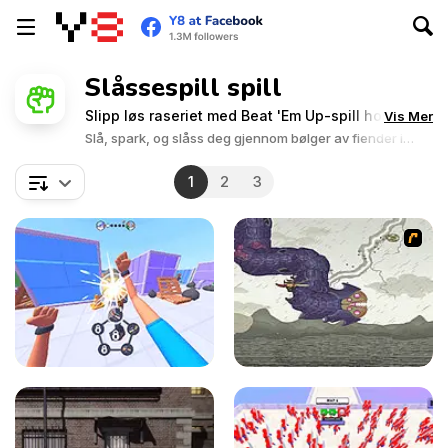
Slåssespill spill
Slipp løs raseriet med Beat 'Em Up-spill hos Y8!
Vis Mer
Slå, spark, og slåss deg gjennom bølger av fiender i
actionfylt kamp.
1
2
3